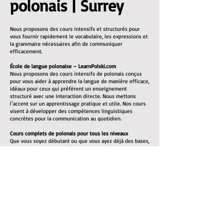
polonais | Surrey
Nous proposons des cours intensifs et structurés pour
vous fournir rapidement le vocabulaire, les expressions et
la grammaire nécessaires afin de communiquer
efficacement.
École de langue polonaise – LearnPolski.com
Nous proposons des cours intensifs de polonais conçus
pour vous aider à apprendre la langue de manière efficace,
idéaux pour ceux qui préfèrent un enseignement
structuré avec une interaction directe. Nous mettons
l’accent sur un apprentissage pratique et utile. Nos cours
visent à développer des compétences linguistiques
concrètes pour la communication au quotidien.
Cours complets de polonais pour tous les niveaux
Que vous soyez débutant ou que vous ayez déjà des bases,
nous pouvons vous aider à atteindre un bon niveau. Tous
les supports pédagogiques nécessaires sont inclus.
Nos cours de polonais mettent l’accent sur :
L’enrichissement du vocabulaire : listes de vocabulaire et
exercices pratiques
La grammaire : explications claires des règles
grammaticales du polonais
La prononciation : vous apprendrez à bien prononcer les
mots pour faciliter la communication
La compréhension orale : écoute de locuteurs natifs pour