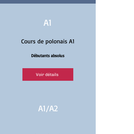
A1
Cours de polonais A1
Débutants absolus
Voir détails
A1/
A2