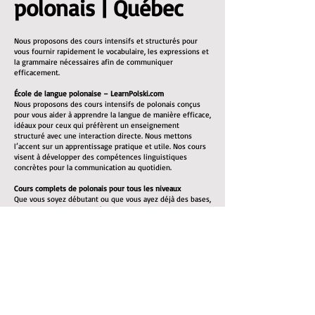
polonais | Québec
Nous proposons des cours intensifs et structurés pour
vous fournir rapidement le vocabulaire, les expressions et
la grammaire nécessaires afin de communiquer
efficacement.
École de langue polonaise – LearnPolski.com
Nous proposons des cours intensifs de polonais conçus
pour vous aider à apprendre la langue de manière efficace,
idéaux pour ceux qui préfèrent un enseignement
structuré avec une interaction directe. Nous mettons
l’accent sur un apprentissage pratique et utile. Nos cours
visent à développer des compétences linguistiques
concrètes pour la communication au quotidien.
Cours complets de polonais pour tous les niveaux
Que vous soyez débutant ou que vous ayez déjà des bases,
nous pouvons vous aider à atteindre un bon niveau. Tous
les supports pédagogiques nécessaires sont inclus.
Nos cours de polonais mettent l’accent sur :
L’enrichissement du vocabulaire : listes de vocabulaire et
exercices pratiques
La grammaire : explications claires des règles
grammaticales du polonais
La prononciation : vous apprendrez à bien prononcer les
mots pour faciliter la communication
La compréhension orale : écoute de locuteurs natifs pour