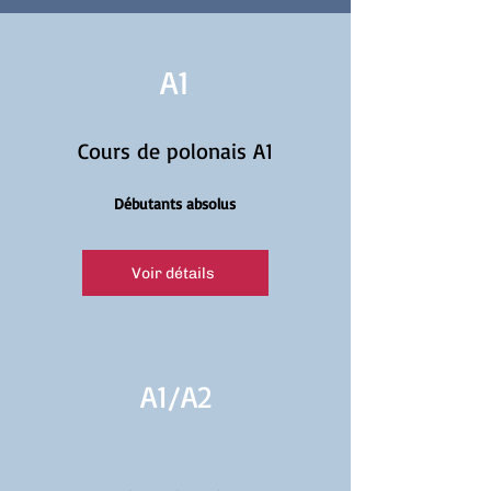
A1
Cours de polonais A1
Débutants absolus
Voir détails
A1/
A2