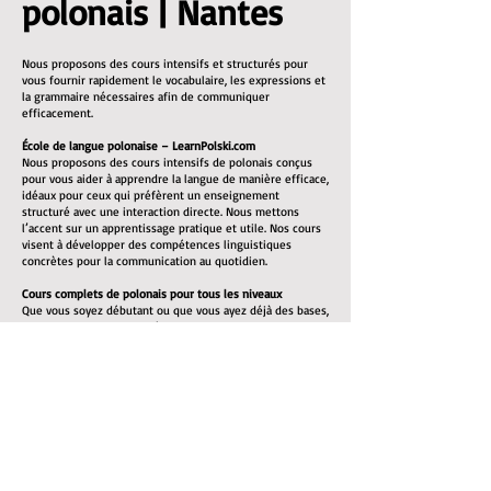
polonais | Nantes
Nous proposons des cours intensifs et structurés pour
vous fournir rapidement le vocabulaire, les expressions et
la grammaire nécessaires afin de communiquer
efficacement.
École de langue polonaise – LearnPolski.com
Nous proposons des cours intensifs de polonais conçus
pour vous aider à apprendre la langue de manière efficace,
idéaux pour ceux qui préfèrent un enseignement
structuré avec une interaction directe. Nous mettons
l’accent sur un apprentissage pratique et utile. Nos cours
visent à développer des compétences linguistiques
concrètes pour la communication au quotidien.
Cours complets de polonais pour tous les niveaux
Que vous soyez débutant ou que vous ayez déjà des bases,
nous pouvons vous aider à atteindre un bon niveau. Tous
les supports pédagogiques nécessaires sont inclus.
Nos cours de polonais mettent l’accent sur :
L’enrichissement du vocabulaire : listes de vocabulaire et
exercices pratiques
La grammaire : explications claires des règles
grammaticales du polonais
La prononciation : vous apprendrez à bien prononcer les
mots pour faciliter la communication
La compréhension orale : écoute de locuteurs natifs pour