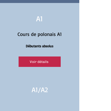
A1
Cours de polonais A1
Débutants absolus
Voir détails
A1/
A2