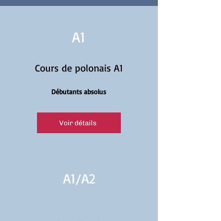
A1
Cours de polonais A1
Débutants absolus
Voir détails
A1/
A2