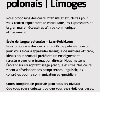
polonais | Limoges
Nous proposons des cours intensifs et structurés pour
vous fournir rapidement le vocabulaire, les expressions et
la grammaire nécessaires afin de communiquer
efficacement.
École de langue polonaise – LearnPolski.com
Nous proposons des cours intensifs de polonais conçus
pour vous aider à apprendre la langue de manière efficace,
idéaux pour ceux qui préfèrent un enseignement
structuré avec une interaction directe. Nous mettons
l’accent sur un apprentissage pratique et utile. Nos cours
visent à développer des compétences linguistiques
concrètes pour la communication au quotidien.
Cours complets de polonais pour tous les niveaux
Que vous soyez débutant ou que vous ayez déjà des bases,
nous pouvons vous aider à atteindre un bon niveau. Tous
les supports pédagogiques nécessaires sont inclus.
Nos cours de polonais mettent l’accent sur :
L’enrichissement du vocabulaire : listes de vocabulaire et
exercices pratiques
La grammaire : explications claires des règles
grammaticales du polonais
La prononciation : vous apprendrez à bien prononcer les
mots pour faciliter la communication
La compréhension orale : écoute de locuteurs natifs pour