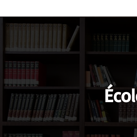
Vocabulary
Grammar
Test you
Écol