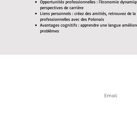
Opportunités professionnelles : l’économie dynami
perspectives de carrière
Liens personnels : créez des amitiés, retrouvez de la
professionnelles avec des Polonais
Avantages cognitifs : apprendre une langue améliore
problèmes
Join our e
Get informed abou
openings