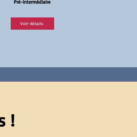
Pré-intermédiaire
Voir détails
 !