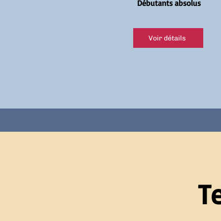
Débutants absolus
Voir détails
T