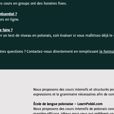
Les cours en groups ont des horaires fixes.
ésentiel ?
s en ligne.
 faire ?
 un test de niveau en polonais, soit évaluer si vous maîtrisez déjà le 
tres questions ? Contactez-nous directement en remplissant
le formul
Nous proposons des cours intensifs et structurés po
expressions et la grammaire nécessaires afin de c
École de langue polonaise – LearnPolski.com
Nous proposons des cours intensifs de polonais con
manière efficace, idéaux pour ceux qui préfèrent u