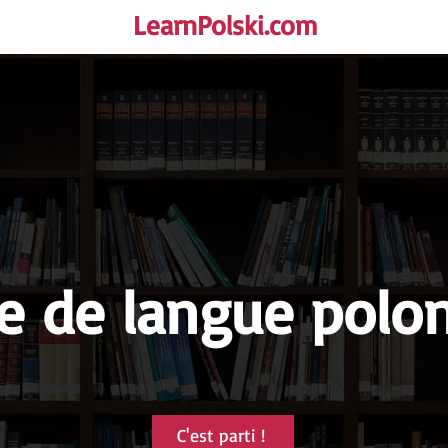
LearnPolski.com
rself!
e de langue polo
C'est parti !