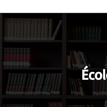
Vocabulary
Grammar
Test you
Écol