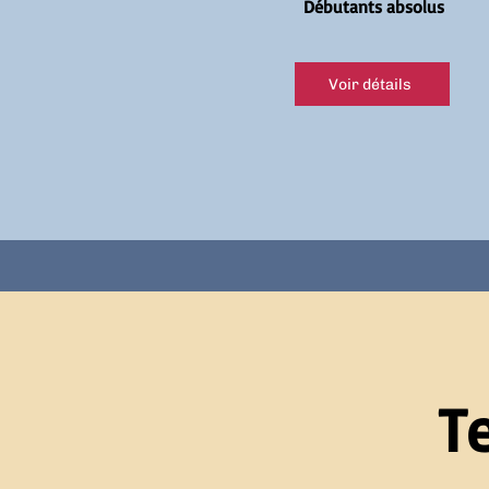
Débutants absolus
Voir détails
T