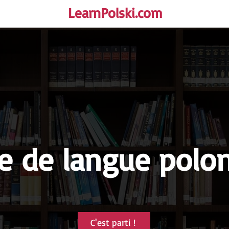
LearnPolski.com
rself!
e de langue polo
C'est parti !