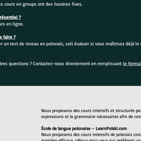
Les cours en groups ont des horaires fixes.
ésentiel ?
s en ligne.
 faire ?
 un test de niveau en polonais, soit évaluer si vous maîtrisez déjà le 
tres questions ? Contactez-nous directement en remplissant
le formul
Nous proposons des cours intensifs et structurés po
expressions et la grammaire nécessaires afin de c
École de langue polonaise – LearnPolski.com
Nous proposons des cours intensifs de polonais con
manière efficace, idéaux pour ceux qui préfèrent u