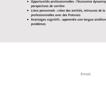
Opportunités professionnelles : l’économie dynami
perspectives de carrière
Liens personnels : créez des amitiés, retrouvez de la
professionnelles avec des Polonais
Avantages cognitifs : apprendre une langue améliore
problèmes
Join our e
Get informed abou
openings