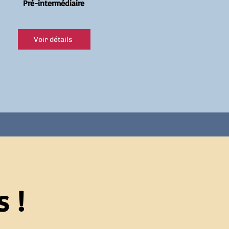
Pré-intermédiaire
Voir détails
 !