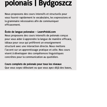
polonais | Bydgoszcz
Nous proposons des cours intensifs et structurés pour
vous fournir rapidement le vocabulaire, les expressions et
la grammaire nécessaires afin de communiquer
efficacement.
École de langue polonaise – LearnPolski.com
Nous proposons des cours intensifs de polonais conçus
pour vous aider à apprendre la langue de manière efficace,
idéaux pour ceux qui préfèrent un enseignement
structuré avec une interaction directe. Nous mettons
l’accent sur un apprentissage pratique et utile. Nos cours
visent à développer des compétences linguistiques
concrètes pour la communication au quotidien.
Cours complets de polonais pour tous les niveaux
Que vous soyez débutant ou que vous ayez déjà des bases,
nous pouvons vous aider à atteindre un bon niveau. Tous
les supports pédagogiques nécessaires sont inclus.
Nos cours de polonais mettent l’accent sur :
L’enrichissement du vocabulaire : listes de vocabulaire et
exercices pratiques
La grammaire : explications claires des règles
grammaticales du polonais
La prononciation : vous apprendrez à bien prononcer les
mots pour faciliter la communication
La compréhension orale : écoute de locuteurs natifs pour