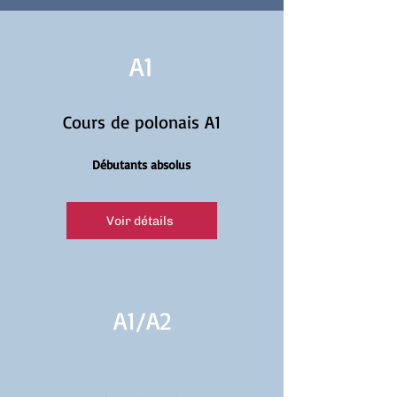
A1
Cours de polonais A1
Débutants absolus
Voir détails
A1/
A2