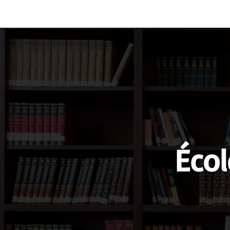
Vocabulary
Grammar
Test you
Écol