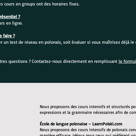
Les cours en groups ont des horaires fixes.
ésentiel ?
s en ligne.
 faire ?
 un test de niveau en polonais, soit évaluer si vous maîtrisez déjà le 
tres questions ? Contactez-nous directement en remplissant
le formul
Nous proposons des cours intensifs et structurés po
expressions et la grammaire nécessaires afin de c
École de langue polonaise – LearnPolski.com
Nous proposons des cours intensifs de polonais con
manière efficace, idéaux pour ceux qui préfèrent u