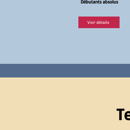
Débutants absolus
Voir détails
T