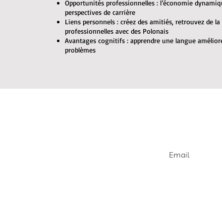
Opportunités professionnelles : l’économie dynami
perspectives de carrière
Liens personnels : créez des amitiés, retrouvez de la
professionnelles avec des Polonais
Avantages cognitifs : apprendre une langue améliore
problèmes
Join our e
Get informed abou
openings