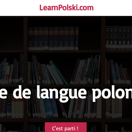
LearnPolski.com
rself!
e de langue polo
C'est parti !