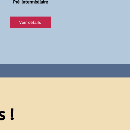
Pré-intermédiaire
Voir détails
 !