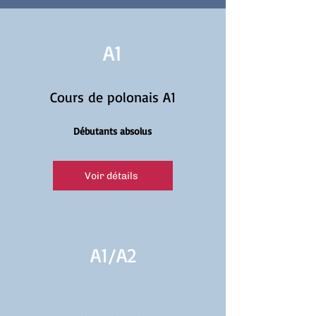
A1
Cours de polonais A1
Débutants absolus
Voir détails
A1/
A2