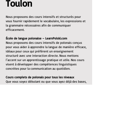
Toulon
Nous proposons des cours intensifs et structurés pour
vous fournir rapidement le vocabulaire, les expressions et
la grammaire nécessaires afin de communiquer
efficacement.
École de langue polonaise – LearnPolski.com
Nous proposons des cours intensifs de polonais conçus
pour vous aider à apprendre la langue de manière efficace,
idéaux pour ceux qui préfèrent un enseignement
structuré avec une interaction directe. Nous mettons
l’accent sur un apprentissage pratique et utile. Nos cours
visent à développer des compétences linguistiques
concrètes pour la communication au quotidien.
Cours complets de polonais pour tous les niveaux
Que vous soyez débutant ou que vous ayez déjà des bases,
nous pouvons vous aider à atteindre un bon niveau. Tous
les supports pédagogiques nécessaires sont inclus.
Nos cours de polonais mettent l’accent sur :
L’enrichissement du vocabulaire : listes de vocabulaire et
exercices pratiques
La grammaire : explications claires des règles
grammaticales du polonais
La prononciation : vous apprendrez à bien prononcer les
mots pour faciliter la communication
La compréhension orale : écoute de locuteurs natifs pour