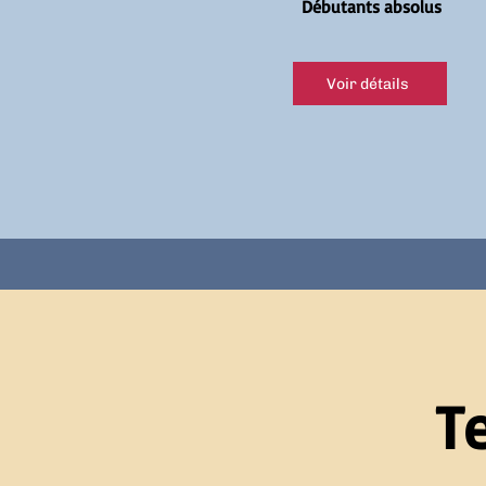
Débutants absolus
Voir détails
T