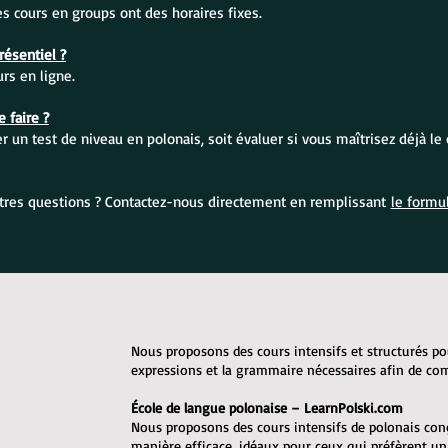
Les cours en groups ont des horaires fixes.
ésentiel ?
s en ligne.
 faire ?
 un test de niveau en polonais, soit évaluer si vous maîtrisez déjà le 
tres questions ? Contactez-nous directement en remplissant
le formul
Nous proposons des cours intensifs et structurés po
expressions et la grammaire nécessaires afin de c
École de langue polonaise – LearnPolski.com
Nous proposons des cours intensifs de polonais con
manière efficace, idéaux pour ceux qui préfèrent u