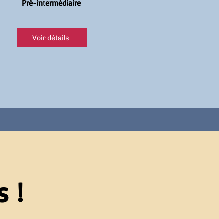
Pré-intermédiaire
Voir détails
 !