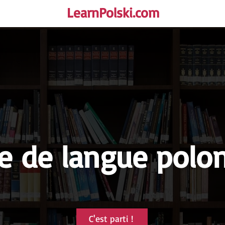
LearnPolski.com
rself!
e de langue polo
C'est parti !