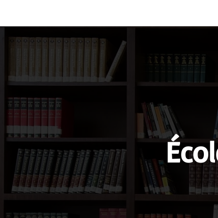
Vocabulary
Grammar
Test you
Écol