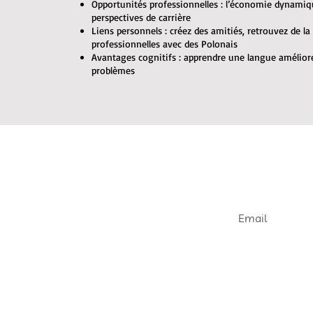
Opportunités professionnelles : l’économie dynami
perspectives de carrière
Liens personnels : créez des amitiés, retrouvez de la
professionnelles avec des Polonais
Avantages cognitifs : apprendre une langue améliore
problèmes
Join our e
Get informed abou
openings