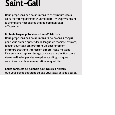
Saint-Gall
Nous proposons des cours intensifs et structurés pour
vous fournir rapidement le vocabulaire, les expressions et
la grammaire nécessaires afin de communiquer
efficacement.
École de langue polonaise – LearnPolski.com
Nous proposons des cours intensifs de polonais conçus
pour vous aider à apprendre la langue de manière efficace,
idéaux pour ceux qui préfèrent un enseignement
structuré avec une interaction directe. Nous mettons
l’accent sur un apprentissage pratique et utile. Nos cours
visent à développer des compétences linguistiques
concrètes pour la communication au quotidien.
Cours complets de polonais pour tous les niveaux
Que vous soyez débutant ou que vous ayez déjà des bases,
nous pouvons vous aider à atteindre un bon niveau. Tous
les supports pédagogiques nécessaires sont inclus.
Nos cours de polonais mettent l’accent sur :
L’enrichissement du vocabulaire : listes de vocabulaire et
exercices pratiques
La grammaire : explications claires des règles
grammaticales du polonais
La prononciation : vous apprendrez à bien prononcer les
mots pour faciliter la communication
La compréhension orale : écoute de locuteurs natifs pour