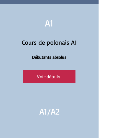
A1
Cours de polonais A1
Débutants absolus
Voir détails
A1/
A2