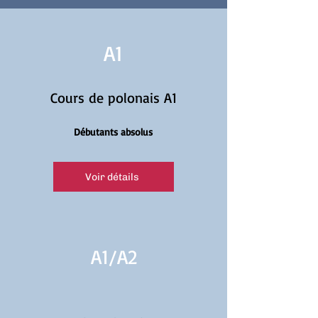
A1
Cours de polonais A1
Débutants absolus
Voir détails
A1/
A2