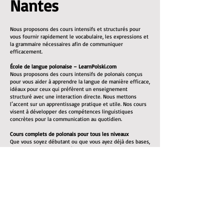
Nantes
Nous proposons des cours intensifs et structurés pour
vous fournir rapidement le vocabulaire, les expressions et
la grammaire nécessaires afin de communiquer
efficacement.
École de langue polonaise – LearnPolski.com
Nous proposons des cours intensifs de polonais conçus
pour vous aider à apprendre la langue de manière efficace,
idéaux pour ceux qui préfèrent un enseignement
structuré avec une interaction directe. Nous mettons
l’accent sur un apprentissage pratique et utile. Nos cours
visent à développer des compétences linguistiques
concrètes pour la communication au quotidien.
Cours complets de polonais pour tous les niveaux
Que vous soyez débutant ou que vous ayez déjà des bases,
nous pouvons vous aider à atteindre un bon niveau. Tous
les supports pédagogiques nécessaires sont inclus.
Nos cours de polonais mettent l’accent sur :
L’enrichissement du vocabulaire : listes de vocabulaire et
exercices pratiques
La grammaire : explications claires des règles
grammaticales du polonais
La prononciation : vous apprendrez à bien prononcer les
mots pour faciliter la communication
La compréhension orale : écoute de locuteurs natifs pour