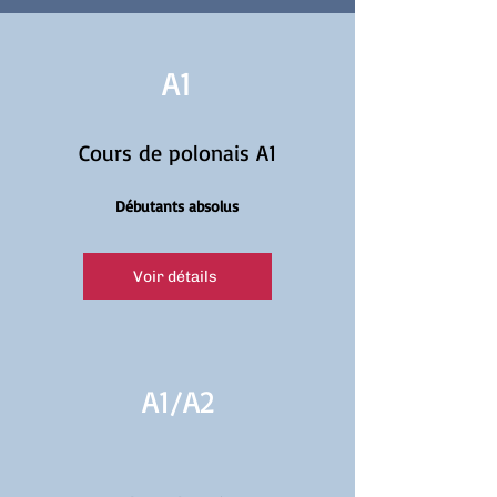
A1
Cours de polonais A1
Débutants absolus
Voir détails
A1/
A2