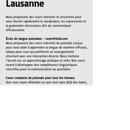
Lausanne
Nous proposons des cours intensifs et structurés pour
vous fournir rapidement le vocabulaire, les expressions et
la grammaire nécessaires afin de communiquer
efficacement.
École de langue polonaise – LearnPolski.com
Nous proposons des cours intensifs de polonais conçus
pour vous aider à apprendre la langue de manière efficace,
idéaux pour ceux qui préfèrent un enseignement
structuré avec une interaction directe. Nous mettons
l’accent sur un apprentissage pratique et utile. Nos cours
visent à développer des compétences linguistiques
concrètes pour la communication au quotidien.
Cours complets de polonais pour tous les niveaux
Que vous soyez débutant ou que vous ayez déjà des bases,
nous pouvons vous aider à atteindre un bon niveau. Tous
les supports pédagogiques nécessaires sont inclus.
Nos cours de polonais mettent l’accent sur :
L’enrichissement du vocabulaire : listes de vocabulaire et
exercices pratiques
La grammaire : explications claires des règles
grammaticales du polonais
La prononciation : vous apprendrez à bien prononcer les
mots pour faciliter la communication
La compréhension orale : écoute de locuteurs natifs pour