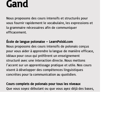
Gand
Nous proposons des cours intensifs et structurés pour
vous fournir rapidement le vocabulaire, les expressions et
la grammaire nécessaires afin de communiquer
efficacement.
École de langue polonaise – LearnPolski.com
Nous proposons des cours intensifs de polonais conçus
pour vous aider à apprendre la langue de manière efficace,
idéaux pour ceux qui préfèrent un enseignement
structuré avec une interaction directe. Nous mettons
l’accent sur un apprentissage pratique et utile. Nos cours
visent à développer des compétences linguistiques
concrètes pour la communication au quotidien.
Cours complets de polonais pour tous les niveaux
Que vous soyez débutant ou que vous ayez déjà des bases,
nous pouvons vous aider à atteindre un bon niveau. Tous
les supports pédagogiques nécessaires sont inclus.
Nos cours de polonais mettent l’accent sur :
L’enrichissement du vocabulaire : listes de vocabulaire et
exercices pratiques
La grammaire : explications claires des règles
grammaticales du polonais
La prononciation : vous apprendrez à bien prononcer les
mots pour faciliter la communication
La compréhension orale : écoute de locuteurs natifs pour