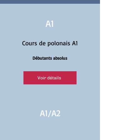
A1
Cours de polonais A1
Débutants absolus
Voir détails
A1/
A2