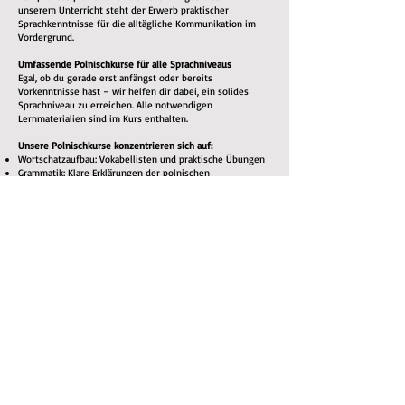
unserem Unterricht steht der Erwerb praktischer
Sprachkenntnisse für die alltägliche Kommunikation im
Vordergrund.
Umfassende Polnischkurse für alle Sprachniveaus
Egal, ob du gerade erst anfängst oder bereits
Vorkenntnisse hast – wir helfen dir dabei, ein solides
Sprachniveau zu erreichen. Alle notwendigen
Lernmaterialien sind im Kurs enthalten.
Unsere Polnischkurse konzentrieren sich auf:
Wortschatzaufbau: Vokabellisten und praktische Übungen
Grammatik: Klare Erklärungen der polnischen
Grammatikregeln
Aussprachetraining: Du lernst, Wörter korrekt
auszusprechen – für eine bessere Verständigung
Hörverständnis: Du hörst Muttersprachler, um dich an
Akzente, Sprachmelodie und gebräuchliche Ausdrücke zu
gewöhnen
Sprechpraxis: Durch aktive Teilnahme am Unterricht lernst
du, dich fließend zu unterhalten
Lesen & Schreiben: Übungen zum Ausbau des
Leseverständnisses und der schriftlichen
Ausdrucksfähigkeit
Warum Polnisch lernen?
Neben dem persönlichen Erfolgserlebnis, eine neue
Fähigkeit zu erlernen, bietet das Polnischlernen viele
Vorteile:
Kulturelle Bereicherung: Tauche tiefer in die polnische