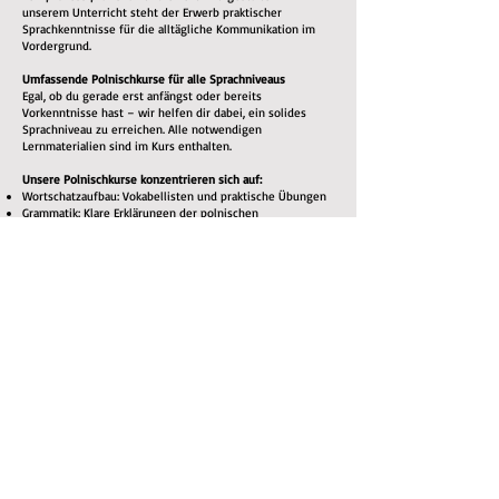
unserem Unterricht steht der Erwerb praktischer
Sprachkenntnisse für die alltägliche Kommunikation im
Vordergrund.
Umfassende Polnischkurse für alle Sprachniveaus
Egal, ob du gerade erst anfängst oder bereits
Vorkenntnisse hast – wir helfen dir dabei, ein solides
Sprachniveau zu erreichen. Alle notwendigen
Lernmaterialien sind im Kurs enthalten.
Unsere Polnischkurse konzentrieren sich auf:
Wortschatzaufbau: Vokabellisten und praktische Übungen
Grammatik: Klare Erklärungen der polnischen
Grammatikregeln
Aussprachetraining: Du lernst, Wörter korrekt
auszusprechen – für eine bessere Verständigung
Hörverständnis: Du hörst Muttersprachler, um dich an
Akzente, Sprachmelodie und gebräuchliche Ausdrücke zu
gewöhnen
Sprechpraxis: Durch aktive Teilnahme am Unterricht lernst
du, dich fließend zu unterhalten
Lesen & Schreiben: Übungen zum Ausbau des
Leseverständnisses und der schriftlichen
Ausdrucksfähigkeit
Warum Polnisch lernen?
Neben dem persönlichen Erfolgserlebnis, eine neue
Fähigkeit zu erlernen, bietet das Polnischlernen viele
Vorteile:
Kulturelle Bereicherung: Tauche tiefer in die polnische