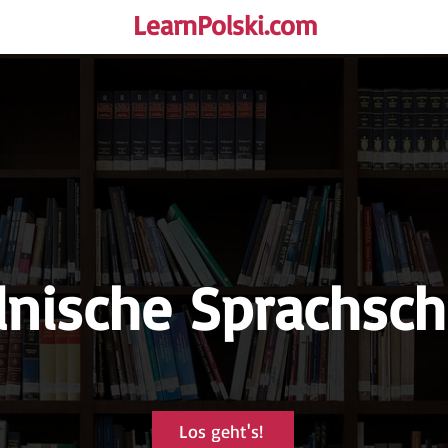
LearnPolski.com
rself!
lnische Sprachsch
Los geht's!