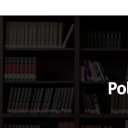
Vocabulary
Grammar
Test you
Po