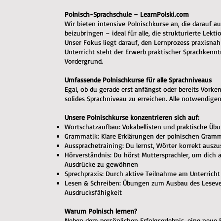
Polnisch-Sprachschule – LearnPolski.com
Wir bieten intensive Polnischkurse an, die darauf aus
beizubringen – ideal für alle, die strukturierte Lekt
Unser Fokus liegt darauf, den Lernprozess praxisnah
Unterricht steht der Erwerb praktischer Sprachkennt
Vordergrund.
Umfassende Polnischkurse für alle Sprachniveaus
Egal, ob du gerade erst anfängst oder bereits Vorken
solides Sprachniveau zu erreichen. Alle notwendigen
Unsere Polnischkurse konzentrieren sich auf:
Wortschatzaufbau: Vokabellisten und praktische Üb
Grammatik: Klare Erklärungen der polnischen Gram
Aussprachetraining: Du lernst, Wörter korrekt ausz
Hörverständnis: Du hörst Muttersprachler, um dich 
Ausdrücke zu gewöhnen
Sprechpraxis: Durch aktive Teilnahme am Unterricht 
Lesen & Schreiben: Übungen zum Ausbau des Lesever
Ausdrucksfähigkeit
Warum Polnisch lernen?
Neben dem persönlichen Erfolgserlebnis, eine neue F