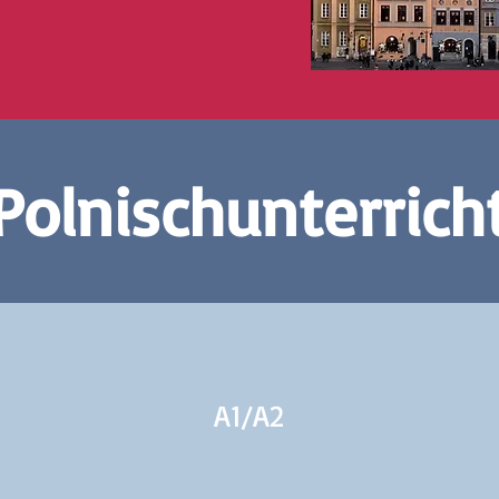
Polnischunterrich
A1/
A2