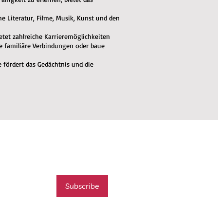
che Literatur, Filme, Musik, Kunst und den
ietet zahlreiche Karrieremöglichkeiten
de familiäre Verbindungen oder baue
e fördert das Gedächtnis und die
mail list
t new course
Subscribe