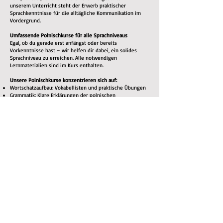
unserem Unterricht steht der Erwerb praktischer
Sprachkenntnisse für die alltägliche Kommunikation im
Vordergrund.
Umfassende Polnischkurse für alle Sprachniveaus
Egal, ob du gerade erst anfängst oder bereits
Vorkenntnisse hast – wir helfen dir dabei, ein solides
Sprachniveau zu erreichen. Alle notwendigen
Lernmaterialien sind im Kurs enthalten.
Unsere Polnischkurse konzentrieren sich auf:
Wortschatzaufbau: Vokabellisten und praktische Übungen
Grammatik: Klare Erklärungen der polnischen
Grammatikregeln
Aussprachetraining: Du lernst, Wörter korrekt
auszusprechen – für eine bessere Verständigung
Hörverständnis: Du hörst Muttersprachler, um dich an
Akzente, Sprachmelodie und gebräuchliche Ausdrücke zu
gewöhnen
Sprechpraxis: Durch aktive Teilnahme am Unterricht lernst
du, dich fließend zu unterhalten
Lesen & Schreiben: Übungen zum Ausbau des
Leseverständnisses und der schriftlichen
Ausdrucksfähigkeit
Warum Polnisch lernen?
Neben dem persönlichen Erfolgserlebnis, eine neue
Fähigkeit zu erlernen, bietet das Polnischlernen viele
Vorteile:
Kulturelle Bereicherung: Tauche tiefer in die polnische