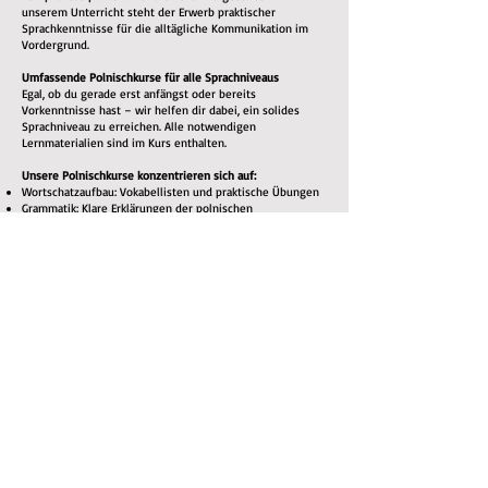
unserem Unterricht steht der Erwerb praktischer
Sprachkenntnisse für die alltägliche Kommunikation im
Vordergrund.
Umfassende Polnischkurse für alle Sprachniveaus
Egal, ob du gerade erst anfängst oder bereits
Vorkenntnisse hast – wir helfen dir dabei, ein solides
Sprachniveau zu erreichen. Alle notwendigen
Lernmaterialien sind im Kurs enthalten.
Unsere Polnischkurse konzentrieren sich auf:
Wortschatzaufbau: Vokabellisten und praktische Übungen
Grammatik: Klare Erklärungen der polnischen
Grammatikregeln
Aussprachetraining: Du lernst, Wörter korrekt
auszusprechen – für eine bessere Verständigung
Hörverständnis: Du hörst Muttersprachler, um dich an
Akzente, Sprachmelodie und gebräuchliche Ausdrücke zu
gewöhnen
Sprechpraxis: Durch aktive Teilnahme am Unterricht lernst
du, dich fließend zu unterhalten
Lesen & Schreiben: Übungen zum Ausbau des
Leseverständnisses und der schriftlichen
Ausdrucksfähigkeit
Warum Polnisch lernen?
Neben dem persönlichen Erfolgserlebnis, eine neue
Fähigkeit zu erlernen, bietet das Polnischlernen viele
Vorteile:
Kulturelle Bereicherung: Tauche tiefer in die polnische