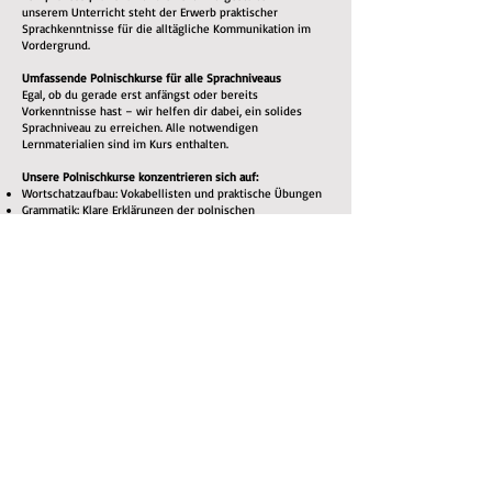
unserem Unterricht steht der Erwerb praktischer
Sprachkenntnisse für die alltägliche Kommunikation im
Vordergrund.
Umfassende Polnischkurse für alle Sprachniveaus
Egal, ob du gerade erst anfängst oder bereits
Vorkenntnisse hast – wir helfen dir dabei, ein solides
Sprachniveau zu erreichen. Alle notwendigen
Lernmaterialien sind im Kurs enthalten.
Unsere Polnischkurse konzentrieren sich auf:
Wortschatzaufbau: Vokabellisten und praktische Übungen
Grammatik: Klare Erklärungen der polnischen
Grammatikregeln
Aussprachetraining: Du lernst, Wörter korrekt
auszusprechen – für eine bessere Verständigung
Hörverständnis: Du hörst Muttersprachler, um dich an
Akzente, Sprachmelodie und gebräuchliche Ausdrücke zu
gewöhnen
Sprechpraxis: Durch aktive Teilnahme am Unterricht lernst
du, dich fließend zu unterhalten
Lesen & Schreiben: Übungen zum Ausbau des
Leseverständnisses und der schriftlichen
Ausdrucksfähigkeit
Warum Polnisch lernen?
Neben dem persönlichen Erfolgserlebnis, eine neue
Fähigkeit zu erlernen, bietet das Polnischlernen viele
Vorteile:
Kulturelle Bereicherung: Tauche tiefer in die polnische