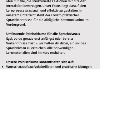
ideal für alle, die strukturierte Lektionen mit direkter
Interaktion bevorzugen. Unser Fokus liegt darauf, den
Lernprozess praxisnah und effektiv zu gestalten. In
unserem Unterricht steht der Erwerb praktischer
Sprachkenntnisse für die alltägliche Kommunikation im
Vordergrund.
Umfassende Polnischkurse für alle Sprachniveaus
Egal, ob du gerade erst anfängst oder bereits
Vorkenntnisse hast – wir helfen dir dabei, ein solides
Sprachniveau zu erreichen. Alle notwendigen
Lernmaterialien sind im Kurs enthalten.
Unsere Polnischkurse konzentrieren sich auf:
Wortschatzaufbau: Vokabellisten und praktische Übungen
Grammatik: Klare Erklärungen der polnischen
Grammatikregeln
Aussprachetraining: Du lernst, Wörter korrekt
auszusprechen – für eine bessere Verständigung
Hörverständnis: Du hörst Muttersprachler, um dich an
Akzente, Sprachmelodie und gebräuchliche Ausdrücke zu
gewöhnen
Sprechpraxis: Durch aktive Teilnahme am Unterricht lernst
du, dich fließend zu unterhalten
Lesen & Schreiben: Übungen zum Ausbau des
Leseverständnisses und der schriftlichen
Ausdrucksfähigkeit
Warum Polnisch lernen?
Neben dem persönlichen Erfolgserlebnis, eine neue