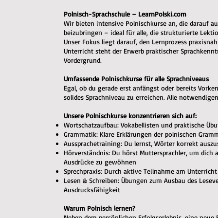
Polnisch-Sprachschule – LearnPolski.com
Wir bieten intensive Polnischkurse an, die darauf aus
beizubringen – ideal für alle, die strukturierte Lekt
Unser Fokus liegt darauf, den Lernprozess praxisnah
Unterricht steht der Erwerb praktischer Sprachkennt
Vordergrund.
Umfassende Polnischkurse für alle Sprachniveaus
Egal, ob du gerade erst anfängst oder bereits Vorken
solides Sprachniveau zu erreichen. Alle notwendigen
Unsere Polnischkurse konzentrieren sich auf:
Wortschatzaufbau: Vokabellisten und praktische Üb
Grammatik: Klare Erklärungen der polnischen Gram
Aussprachetraining: Du lernst, Wörter korrekt ausz
Hörverständnis: Du hörst Muttersprachler, um dich 
Ausdrücke zu gewöhnen
Sprechpraxis: Durch aktive Teilnahme am Unterricht 
Lesen & Schreiben: Übungen zum Ausbau des Lesever
Ausdrucksfähigkeit
Warum Polnisch lernen?
Neben dem persönlichen Erfolgserlebnis, eine neue F