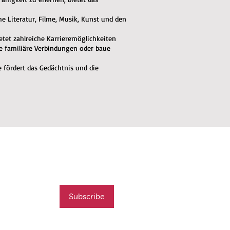
che Literatur, Filme, Musik, Kunst und den
ietet zahlreiche Karrieremöglichkeiten
de familiäre Verbindungen oder baue
e fördert das Gedächtnis und die
mail list
t new course
Subscribe