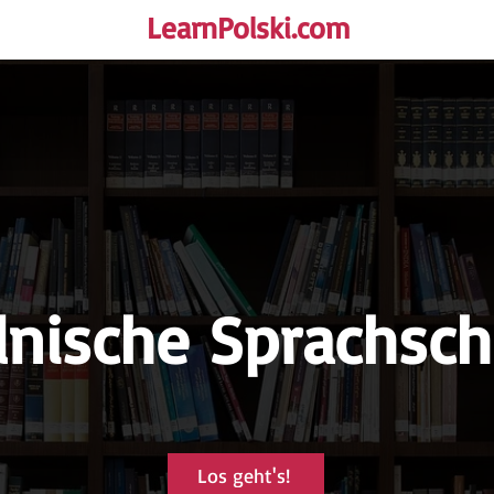
LearnPolski.com
rself!
lnische Sprachsch
Los geht's!