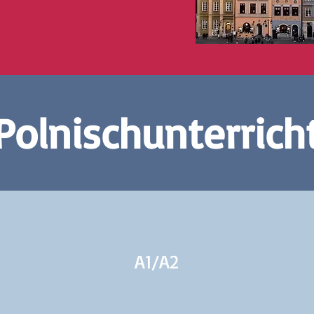
Polnischunterrich
A1/
A2