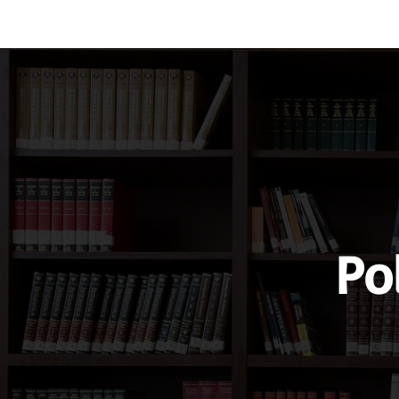
Vocabulary
Grammar
Test you
Po