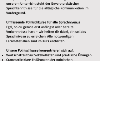
unserem Unterricht steht der Erwerb praktischer
Sprachkenntnisse für die alltägliche Kommunikation im
Vordergrund.
Umfassende Polnischkurse für alle Sprachniveaus
Egal, ob du gerade erst anfängst oder bereits
Vorkenntnisse hast – wir helfen dir dabei, ein solides
Sprachniveau zu erreichen. Alle notwendigen
Lernmaterialien sind im Kurs enthalten.
Unsere Polnischkurse konzentrieren sich auf:
Wortschatzaufbau: Vokabellisten und praktische Übungen
Grammatik: Klare Erklärungen der polnischen
Grammatikregeln
Aussprachetraining: Du lernst, Wörter korrekt
auszusprechen – für eine bessere Verständigung
Hörverständnis: Du hörst Muttersprachler, um dich an
Akzente, Sprachmelodie und gebräuchliche Ausdrücke zu
gewöhnen
Sprechpraxis: Durch aktive Teilnahme am Unterricht lernst
du, dich fließend zu unterhalten
Lesen & Schreiben: Übungen zum Ausbau des
Leseverständnisses und der schriftlichen
Ausdrucksfähigkeit
Warum Polnisch lernen?
Neben dem persönlichen Erfolgserlebnis, eine neue
Fähigkeit zu erlernen, bietet das Polnischlernen viele
Vorteile:
Kulturelle Bereicherung: Tauche tiefer in die polnische