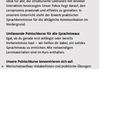
ideal für alle, die strukturierte Lektionen mit direkter
Interaktion bevorzugen. Unser Fokus liegt darauf, den
Lernprozess praxisnah und effektiv zu gestalten. In
unserem Unterricht steht der Erwerb praktischer
Sprachkenntnisse für die alltägliche Kommunikation im
Vordergrund.
Umfassende Polnischkurse für alle Sprachniveaus
Egal, ob du gerade erst anfängst oder bereits
Vorkenntnisse hast – wir helfen dir dabei, ein solides
Sprachniveau zu erreichen. Alle notwendigen
Lernmaterialien sind im Kurs enthalten.
Unsere Polnischkurse konzentrieren sich auf:
Wortschatzaufbau: Vokabellisten und praktische Übungen
Grammatik: Klare Erklärungen der polnischen
Grammatikregeln
Aussprachetraining: Du lernst, Wörter korrekt
auszusprechen – für eine bessere Verständigung
Hörverständnis: Du hörst Muttersprachler, um dich an
Akzente, Sprachmelodie und gebräuchliche Ausdrücke zu
gewöhnen
Sprechpraxis: Durch aktive Teilnahme am Unterricht lernst
du, dich fließend zu unterhalten
Lesen & Schreiben: Übungen zum Ausbau des
Leseverständnisses und der schriftlichen
Ausdrucksfähigkeit
Warum Polnisch lernen?
Neben dem persönlichen Erfolgserlebnis, eine neue