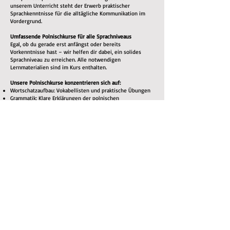
unserem Unterricht steht der Erwerb praktischer
Sprachkenntnisse für die alltägliche Kommunikation im
Vordergrund.
Umfassende Polnischkurse für alle Sprachniveaus
Egal, ob du gerade erst anfängst oder bereits
Vorkenntnisse hast – wir helfen dir dabei, ein solides
Sprachniveau zu erreichen. Alle notwendigen
Lernmaterialien sind im Kurs enthalten.
Unsere Polnischkurse konzentrieren sich auf:
Wortschatzaufbau: Vokabellisten und praktische Übungen
Grammatik: Klare Erklärungen der polnischen
Grammatikregeln
Aussprachetraining: Du lernst, Wörter korrekt
auszusprechen – für eine bessere Verständigung
Hörverständnis: Du hörst Muttersprachler, um dich an
Akzente, Sprachmelodie und gebräuchliche Ausdrücke zu
gewöhnen
Sprechpraxis: Durch aktive Teilnahme am Unterricht lernst
du, dich fließend zu unterhalten
Lesen & Schreiben: Übungen zum Ausbau des
Leseverständnisses und der schriftlichen
Ausdrucksfähigkeit
Warum Polnisch lernen?
Neben dem persönlichen Erfolgserlebnis, eine neue
Fähigkeit zu erlernen, bietet das Polnischlernen viele
Vorteile:
Kulturelle Bereicherung: Tauche tiefer in die polnische