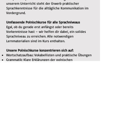
unserem Unterricht steht der Erwerb praktischer
Sprachkenntnisse für die alltägliche Kommunikation im
Vordergrund.
Umfassende Polnischkurse für alle Sprachniveaus
Egal, ob du gerade erst anfängst oder bereits
Vorkenntnisse hast – wir helfen dir dabei, ein solides
Sprachniveau zu erreichen. Alle notwendigen
Lernmaterialien sind im Kurs enthalten.
Unsere Polnischkurse konzentrieren sich auf:
Wortschatzaufbau: Vokabellisten und praktische Übungen
Grammatik: Klare Erklärungen der polnischen
Grammatikregeln
Aussprachetraining: Du lernst, Wörter korrekt
auszusprechen – für eine bessere Verständigung
Hörverständnis: Du hörst Muttersprachler, um dich an
Akzente, Sprachmelodie und gebräuchliche Ausdrücke zu
gewöhnen
Sprechpraxis: Durch aktive Teilnahme am Unterricht lernst
du, dich fließend zu unterhalten
Lesen & Schreiben: Übungen zum Ausbau des
Leseverständnisses und der schriftlichen
Ausdrucksfähigkeit
Warum Polnisch lernen?
Neben dem persönlichen Erfolgserlebnis, eine neue
Fähigkeit zu erlernen, bietet das Polnischlernen viele
Vorteile:
Kulturelle Bereicherung: Tauche tiefer in die polnische