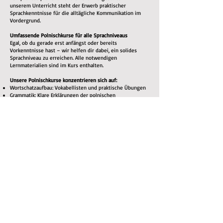
unserem Unterricht steht der Erwerb praktischer
Sprachkenntnisse für die alltägliche Kommunikation im
Vordergrund.
Umfassende Polnischkurse für alle Sprachniveaus
Egal, ob du gerade erst anfängst oder bereits
Vorkenntnisse hast – wir helfen dir dabei, ein solides
Sprachniveau zu erreichen. Alle notwendigen
Lernmaterialien sind im Kurs enthalten.
Unsere Polnischkurse konzentrieren sich auf:
Wortschatzaufbau: Vokabellisten und praktische Übungen
Grammatik: Klare Erklärungen der polnischen
Grammatikregeln
Aussprachetraining: Du lernst, Wörter korrekt
auszusprechen – für eine bessere Verständigung
Hörverständnis: Du hörst Muttersprachler, um dich an
Akzente, Sprachmelodie und gebräuchliche Ausdrücke zu
gewöhnen
Sprechpraxis: Durch aktive Teilnahme am Unterricht lernst
du, dich fließend zu unterhalten
Lesen & Schreiben: Übungen zum Ausbau des
Leseverständnisses und der schriftlichen
Ausdrucksfähigkeit
Warum Polnisch lernen?
Neben dem persönlichen Erfolgserlebnis, eine neue
Fähigkeit zu erlernen, bietet das Polnischlernen viele
Vorteile:
Kulturelle Bereicherung: Tauche tiefer in die polnische