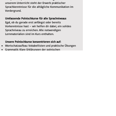
unserem Unterricht steht der Erwerb praktischer
Sprachkenntnisse für die alltägliche Kommunikation im
Vordergrund.
Umfassende Polnischkurse für alle Sprachniveaus
Egal, ob du gerade erst anfängst oder bereits
Vorkenntnisse hast – wir helfen dir dabei, ein solides
Sprachniveau zu erreichen. Alle notwendigen
Lernmaterialien sind im Kurs enthalten.
Unsere Polnischkurse konzentrieren sich auf:
Wortschatzaufbau: Vokabellisten und praktische Übungen
Grammatik: Klare Erklärungen der polnischen
Grammatikregeln
Aussprachetraining: Du lernst, Wörter korrekt
auszusprechen – für eine bessere Verständigung
Hörverständnis: Du hörst Muttersprachler, um dich an
Akzente, Sprachmelodie und gebräuchliche Ausdrücke zu
gewöhnen
Sprechpraxis: Durch aktive Teilnahme am Unterricht lernst
du, dich fließend zu unterhalten
Lesen & Schreiben: Übungen zum Ausbau des
Leseverständnisses und der schriftlichen
Ausdrucksfähigkeit
Warum Polnisch lernen?
Neben dem persönlichen Erfolgserlebnis, eine neue
Fähigkeit zu erlernen, bietet das Polnischlernen viele
Vorteile:
Kulturelle Bereicherung: Tauche tiefer in die polnische