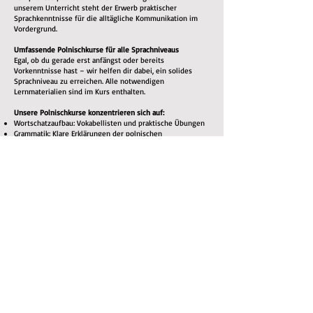
unserem Unterricht steht der Erwerb praktischer
Sprachkenntnisse für die alltägliche Kommunikation im
Vordergrund.
Umfassende Polnischkurse für alle Sprachniveaus
Egal, ob du gerade erst anfängst oder bereits
Vorkenntnisse hast – wir helfen dir dabei, ein solides
Sprachniveau zu erreichen. Alle notwendigen
Lernmaterialien sind im Kurs enthalten.
Unsere Polnischkurse konzentrieren sich auf:
Wortschatzaufbau: Vokabellisten und praktische Übungen
Grammatik: Klare Erklärungen der polnischen
Grammatikregeln
Aussprachetraining: Du lernst, Wörter korrekt
auszusprechen – für eine bessere Verständigung
Hörverständnis: Du hörst Muttersprachler, um dich an
Akzente, Sprachmelodie und gebräuchliche Ausdrücke zu
gewöhnen
Sprechpraxis: Durch aktive Teilnahme am Unterricht lernst
du, dich fließend zu unterhalten
Lesen & Schreiben: Übungen zum Ausbau des
Leseverständnisses und der schriftlichen
Ausdrucksfähigkeit
Warum Polnisch lernen?
Neben dem persönlichen Erfolgserlebnis, eine neue
Fähigkeit zu erlernen, bietet das Polnischlernen viele
Vorteile:
Kulturelle Bereicherung: Tauche tiefer in die polnische