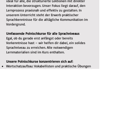
ideal für alle, die strukturierte Lektionen mit direkter
Interaktion bevorzugen. Unser Fokus liegt darauf, den
Lernprozess praxisnah und effektiv zu gestalten. In
unserem Unterricht steht der Erwerb praktischer
Sprachkenntnisse für die alltägliche Kommunikation im
Vordergrund.
Umfassende Polnischkurse für alle Sprachniveaus
Egal, ob du gerade erst anfängst oder bereits
Vorkenntnisse hast – wir helfen dir dabei, ein solides
Sprachniveau zu erreichen. Alle notwendigen
Lernmaterialien sind im Kurs enthalten.
Unsere Polnischkurse konzentrieren sich auf:
Wortschatzaufbau: Vokabellisten und praktische Übungen
Grammatik: Klare Erklärungen der polnischen
Grammatikregeln
Aussprachetraining: Du lernst, Wörter korrekt
auszusprechen – für eine bessere Verständigung
Hörverständnis: Du hörst Muttersprachler, um dich an
Akzente, Sprachmelodie und gebräuchliche Ausdrücke zu
gewöhnen
Sprechpraxis: Durch aktive Teilnahme am Unterricht lernst
du, dich fließend zu unterhalten
Lesen & Schreiben: Übungen zum Ausbau des
Leseverständnisses und der schriftlichen
Ausdrucksfähigkeit
Warum Polnisch lernen?
Neben dem persönlichen Erfolgserlebnis, eine neue