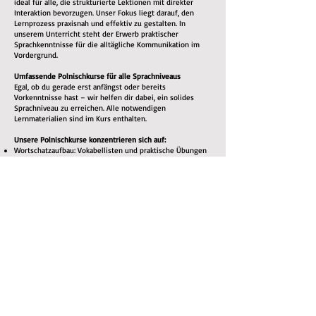
ideal für alle, die strukturierte Lektionen mit direkter
Interaktion bevorzugen. Unser Fokus liegt darauf, den
Lernprozess praxisnah und effektiv zu gestalten. In
unserem Unterricht steht der Erwerb praktischer
Sprachkenntnisse für die alltägliche Kommunikation im
Vordergrund.
Umfassende Polnischkurse für alle Sprachniveaus
Egal, ob du gerade erst anfängst oder bereits
Vorkenntnisse hast – wir helfen dir dabei, ein solides
Sprachniveau zu erreichen. Alle notwendigen
Lernmaterialien sind im Kurs enthalten.
Unsere Polnischkurse konzentrieren sich auf:
Wortschatzaufbau: Vokabellisten und praktische Übungen
Grammatik: Klare Erklärungen der polnischen
Grammatikregeln
Aussprachetraining: Du lernst, Wörter korrekt
auszusprechen – für eine bessere Verständigung
Hörverständnis: Du hörst Muttersprachler, um dich an
Akzente, Sprachmelodie und gebräuchliche Ausdrücke zu
gewöhnen
Sprechpraxis: Durch aktive Teilnahme am Unterricht lernst
du, dich fließend zu unterhalten
Lesen & Schreiben: Übungen zum Ausbau des
Leseverständnisses und der schriftlichen
Ausdrucksfähigkeit
Warum Polnisch lernen?
Neben dem persönlichen Erfolgserlebnis, eine neue