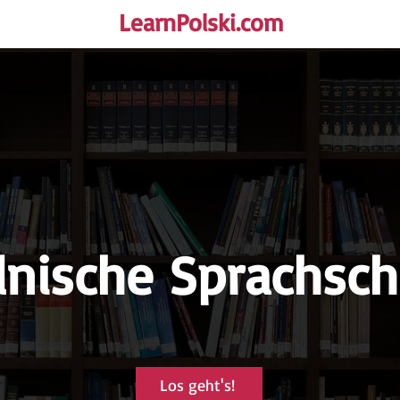
LearnPolski.com
rself!
lnische Sprachsch
Los geht's!