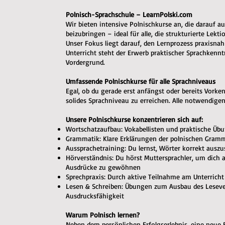
Polnisch-Sprachschule – LearnPolski.com
Wir bieten intensive Polnischkurse an, die darauf aus
beizubringen – ideal für alle, die strukturierte Lekt
Unser Fokus liegt darauf, den Lernprozess praxisnah
Unterricht steht der Erwerb praktischer Sprachkennt
Vordergrund.
Umfassende Polnischkurse für alle Sprachniveaus
Egal, ob du gerade erst anfängst oder bereits Vorken
solides Sprachniveau zu erreichen. Alle notwendigen
Unsere Polnischkurse konzentrieren sich auf:
Wortschatzaufbau: Vokabellisten und praktische Üb
Grammatik: Klare Erklärungen der polnischen Gram
Aussprachetraining: Du lernst, Wörter korrekt ausz
Hörverständnis: Du hörst Muttersprachler, um dich 
Ausdrücke zu gewöhnen
Sprechpraxis: Durch aktive Teilnahme am Unterricht 
Lesen & Schreiben: Übungen zum Ausbau des Lesever
Ausdrucksfähigkeit
Warum Polnisch lernen?
Neben dem persönlichen Erfolgserlebnis, eine neue F