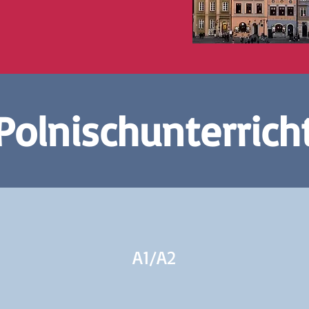
Polnischunterrich
A1/
A2