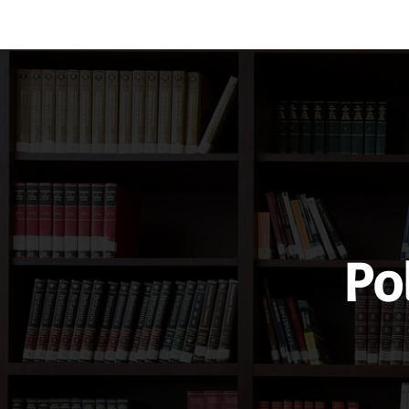
Vocabulary
Grammar
Test you
Po