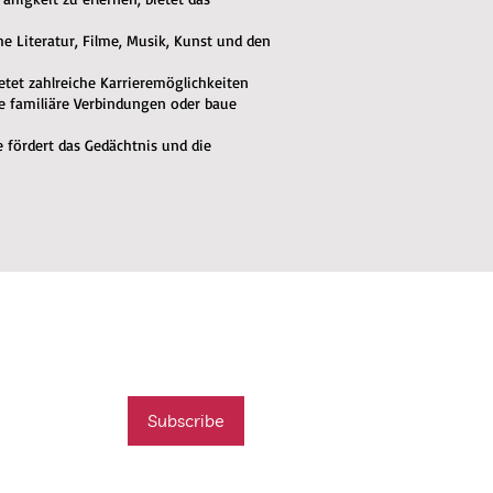
che Literatur, Filme, Musik, Kunst und den
ietet zahlreiche Karrieremöglichkeiten
de familiäre Verbindungen oder baue
e fördert das Gedächtnis und die
mail list
t new course
Subscribe