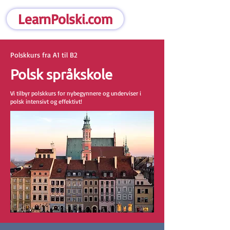
LearnPolski.com
Polskkurs fra A1 til B2
Polsk språkskole
Vi tilbyr polskkurs for nybegynnere og underviser i
polsk intensivt og effektivt!