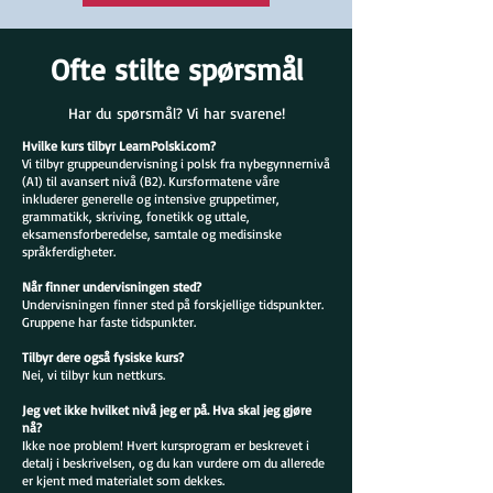
Ofte stilte spørsmål
Har du spørsmål? Vi har svarene!
Hvilke kurs tilbyr LearnPolski.com?
Vi tilbyr gruppeundervisning i polsk fra nybegynnernivå
(A1) til avansert nivå (B2). Kursformatene våre
inkluderer generelle og intensive gruppetimer,
grammatikk, skriving, fonetikk og uttale,
eksamensforberedelse, samtale og medisinske
språkferdigheter.
Når finner undervisningen sted?
Undervisningen finner sted på forskjellige tidspunkter.
Gruppene har faste tidspunkter.
Tilbyr dere også fysiske kurs?
Nei, vi tilbyr kun nettkurs.
Jeg vet ikke hvilket nivå jeg er på. Hva skal jeg gjøre
nå?
Ikke noe problem! Hvert kursprogram er beskrevet i
detalj i beskrivelsen, og du kan vurdere om du allerede
er kjent med materialet som dekkes.