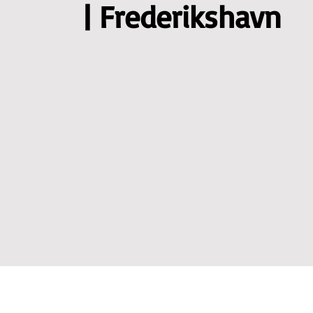
| Frederikshavn
Polish classes
EN