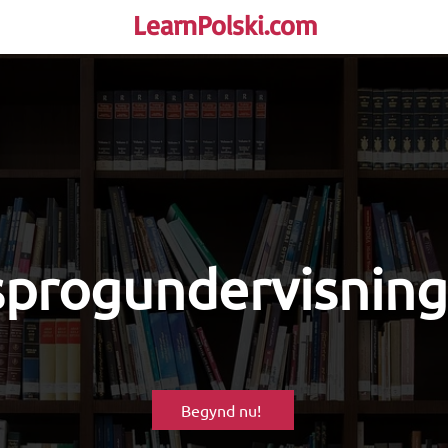
LearnPolski.com
rself!
sprogundervisning
Begynd nu!