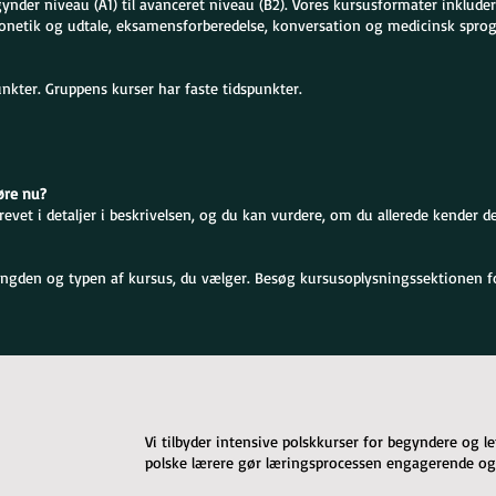
gynder niveau (A1) til avanceret niveau (B2). Vores kursusformater inklude
onetik og udtale, eksamensforberedelse, konversation og medicinsk sprog
unkter. Gruppens kurser har faste tidspunkter.
øre nu?
vet i detaljer i beskrivelsen, og du kan vurdere, om du allerede kender det
ngden og typen af kursus, du vælger. Besøg kursusoplysningssektionen for
Vi tilbyder intensive polskkurser for begyndere og 
polske lærere gør læringsprocessen engagerende og 