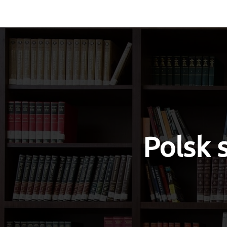
Vocabulary
Grammar
Test you
Polsk 